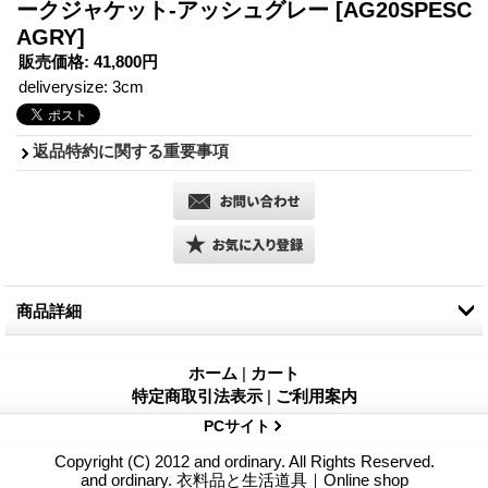
ークジャケット-アッシュグレー
[AG20SPESC
AGRY]
販売価格
:
41,800円
deliverysize
:
3cm
返品特約に関する重要事項
商品詳細
AU GARCONSから新作のワークジャケット"PESSAC"が入荷し
ました。
ホーム
|
カート
ヨーロッパのワークウェアをベースに、上質なリネン100%生地
特定商取引法表示
|
ご利用案内
を採用した一着で、春夏シーズンに大変重宝する仕上がりで
PCサイト
到着しております。
Copyright (C) 2012 and ordinary. All Rights Reserved.
and ordinary. 衣料品と生活道具｜Online shop
生地は遠州地方にて一反ごと染めの加工をしている贅沢なものを