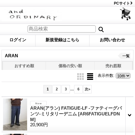
PCサイト
ログイン
新規登録はこちら
お問い合わせ
ARAN
一覧
おすすめ順
価格の安い順
売れ筋順
表示件数
:
...
1
2
3
6
次
»
ARAN(アラン) FATIGUE-LF -ファティーグパ
ンツ-ミリタリーデニム
[AR6FATIGUELFDN
M]
20,900円