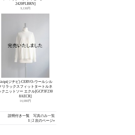
2420PLBRN]
9,130円
Gicipi(ジチピ) CERVO-ウールシル
クリラックスフィットタートルネ
ックニットソー エクル
[GCP3F230
8AECR]
14,080円
説明付き一覧
写真のみ一覧
1
|
2
次のページ
»