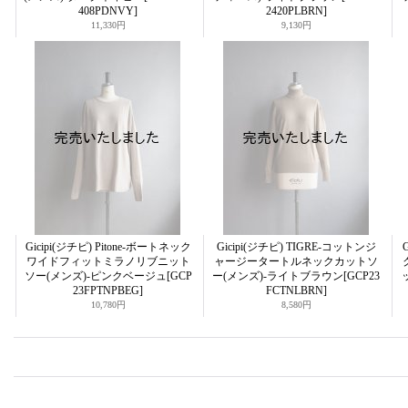
408PDNVY]
2420PLBRN]
11,330円
9,130円
Gicipi(ジチピ) Pitone-ボートネック
Gicipi(ジチピ) TIGRE-コットンジ
ワイドフィットミラノリブニット
ャージータートルネックカットソ
ソー(メンズ)-ピンクベージュ
[GCP
ー(メンズ)-ライトブラウン
[GCP23
23FPTNPBEG]
FCTNLBRN]
10,780円
8,580円