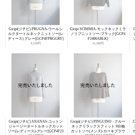
Gicipi(ジチピ) PRUGNA-ウールシ
Gicipi SCIMMIA-モックネックミラ
ルクタートルネックニットソー(レ
ノリブニットソー-ブラック
[GCP4
ディース) グレー
[GCP4FPRGGRY]
F2406ABLK]
9,130円
15,180円
Gicipi(ジチピ) ANANAS-コットン
Gicipi(ジチピ) PINGUINO - クルー
G
ジャージータートルネックカット
ネックリラックスフィット 9分袖
ソー(レディース)-グレー
[GCP4F23
カットソー(メンズ)-カーキブラウ