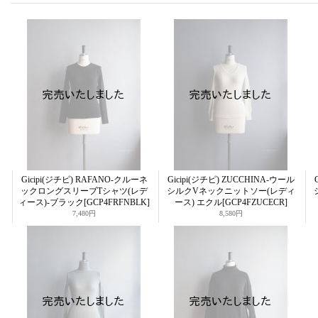
Gicipi(ジチピ) RAFANO-クルーネ
Gicipi(ジチピ) ZUCCHINA-ウール
ックロングスリーブTシャツ(レデ
シルクVネックニットソー(レディ
ィース)-ブラック
[GCP4FRFNBLK]
ース) エクル
[GCP4FZUCECR]
7,480円
8,580円