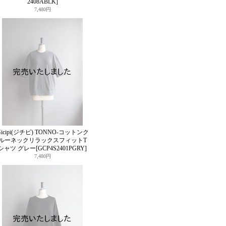
2408ABLK]
7,480円
Gicipi(ジチピ) TONNO-コットンク
ルーネックリラックスフィットT
シャツ グレー
[GCP4S2401PGRY]
7,480円