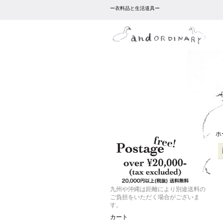
ー衣料品と生活道具ー
ホ
九州や沖縄は距離により別途送料の
ご負担をいただく場合がございま
す。
カート