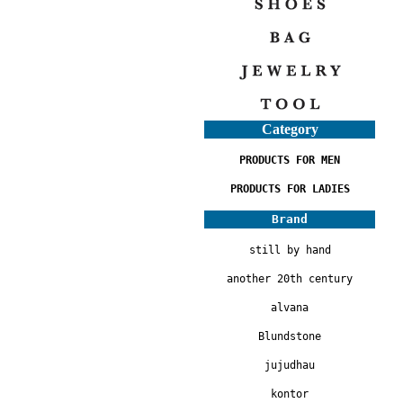
Category
PRODUCTS FOR MEN
PRODUCTS FOR LADIES
Brand
still by hand
another 20th century
alvana
Blundstone
jujudhau
kontor