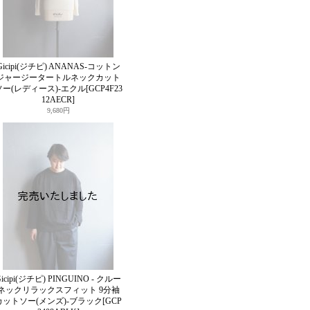
Gicipi(ジチピ) ANANAS-コットン
ジャージータートルネックカット
ソー(レディース)-エクル
[GCP4F23
12AECR]
9,680円
icipi(ジチピ) PINGUINO - クルー
ネックリラックスフィット 9分袖
カットソー(メンズ)-ブラック
[GCP