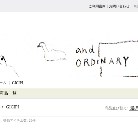
ご利用案内
｜
お問い合わせ
商
ーム
｜
GICIPI
商品一覧
GICIPI
商品並び替え
:
登録アイテム数
:
23件