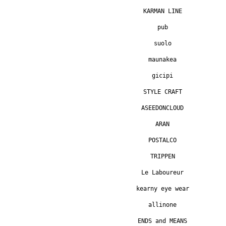
KARMAN LINE
pub
suolo
maunakea
gicipi
STYLE CRAFT
ASEEDONCLOUD
ARAN
POSTALCO
TRIPPEN
Le Laboureur
kearny eye wear
allinone
ENDS and MEANS