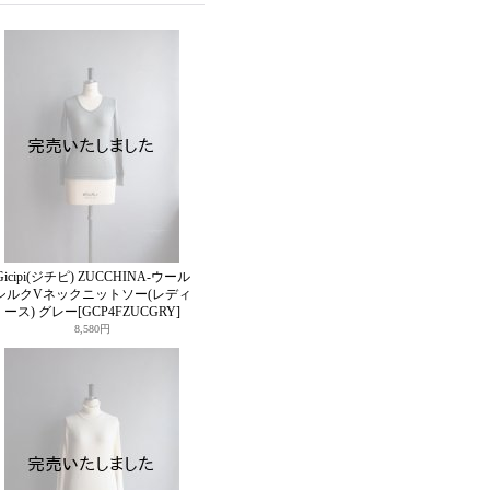
Gicipi(ジチピ) ZUCCHINA-ウール
シルクVネックニットソー(レディ
ース) グレー
[GCP4FZUCGRY]
8,580円