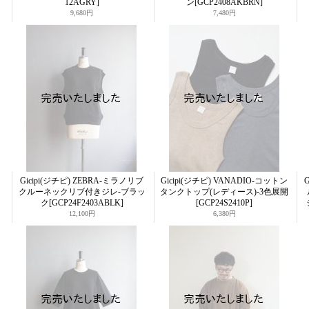
12AGRY]
ン
[GCP2408AKBRN]
9,680円
7,480円
Gicipi(ジチピ) ZEBRA-ミラノリブ
Gicipi(ジチピ) VANADIO-コットン
クルーネックリブ付きジレ-ブラッ
タンクトップ(レディース)-3色展開
ク
[GCP24F2403ABLK]
[GCP24S2410P]
12,100円
6,380円