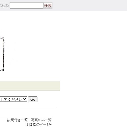
品検索
:
説明付き一覧
写真のみ一覧
1
|
2
次のページ
»