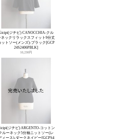
Gicipi(ジチピ) CANOCCHIA-クル
ーネックリラックスフィット9分丈
カットソー(メンズ)-ブラック
[GCP
24S2406PBLK]
10,230円
icipi(ジチピ) ARGENTO-コットン
クルーネック5分袖ニットソー(レ
ディース)-ダークネイビー
[GCPS4