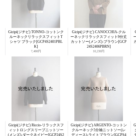
Gicipi(ジチピ) TONNO-コットンク
Gicipi(ジチピ) CANOCCHIA-クル
ルーネックリラックスフィットT
ーネックリラックスフィット9分丈
シャツ ブラック
[GCP4S2401PBL
カットソー(メンズ)-ブラウン
[GCP
K]
24S2406PBRN]
7,480円
10,230円
Gicipi(ジチピ) Riccio-リラックスフ
Gicipi(ジチピ) ARGENTO-コットン
G
ィットロングスリーブニットソー
クルーネック5分袖ニットソー(レ
(メンズ)-ダークネイビー
[GCP24S2
ディース)-ライトブラウン
[GCPS4