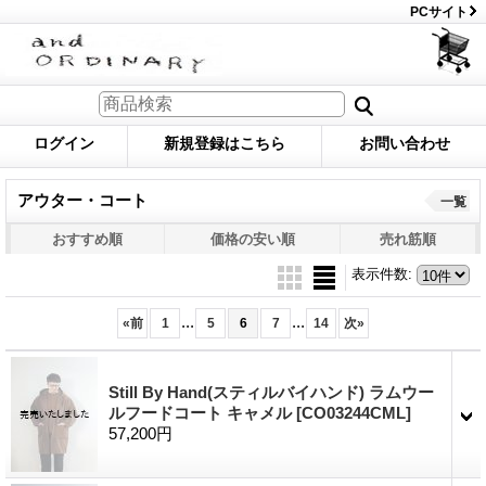
PCサイト
ログイン
新規登録はこちら
お問い合わせ
アウター・コート
一覧
おすすめ順
価格の安い順
売れ筋順
表示件数
:
...
...
«
前
1
5
6
7
14
次
»
Still By Hand(スティルバイハンド) ラムウー
ルフードコート キャメル
[CO03244CML]
57,200円